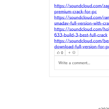
https://soundcloud.com/za
premium-crack-for-pc
https://soundcloud.com/ra
smadav-full-version-with-cr
https://soundcloud.com/ho
633-build-3-best-full-crack
https://soundcloud.com/ber
download-full-version-for-p
0
Write a comment...