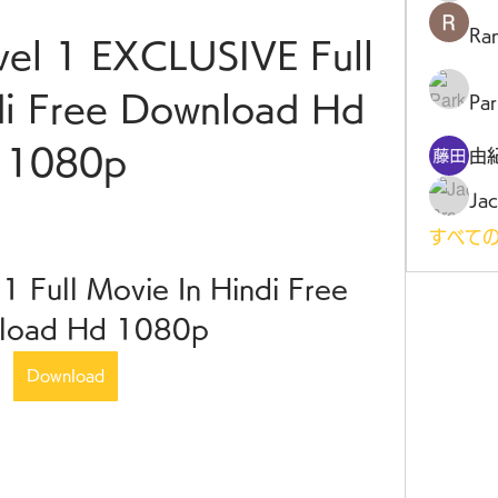
Ra
vel 1 EXCLUSIVE Full 
di Free Download Hd 
Par
1080p
由
Jac
すべての
 1 Full Movie In Hindi Free 
load Hd 1080p
Download