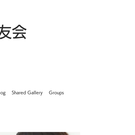
友会
log
Shared Gallery
Groups