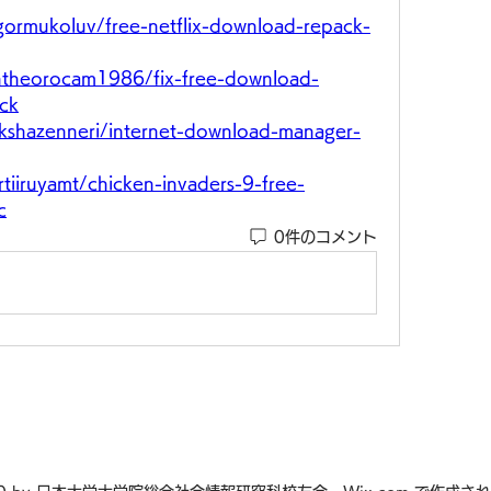
gormukoluv/free-netflix-download-repack-
ntheorocam1986/fix-free-download-
ack
kshazenneri/internet-download-manager-
tiiruyamt/chicken-invaders-9-free-
c
0件のコメント