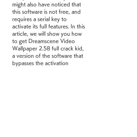
might also have noticed that 
this software is not free, and 
requires a serial key to 
activate its full features. In this 
article, we will show you how 
to get Dreamscene Video 
Wallpaper 2.58 full crack kid, 
a version of the software that 
bypasses the activation 
process and lets you enjoy 
the full benefits of the 
グループについて
program without paying a 
グループへようこそ！他のメンバ
dime.
ーと交流したり、最新情報を入手
したり、動画をシェアすることが
Download: 
できます。
https://cinurl.com/2w4fjw
    What is 
メンバー