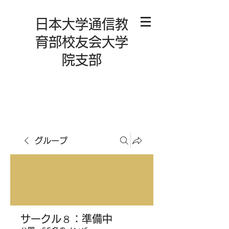
日本大学通信教
育部校友会大学
院支部
グループ
サークル８：準備中