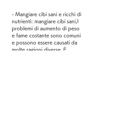
- Mangiare cibi sani e ricchi di 
nutrienti: mangiare cibi sani,I 
problemi di aumento di peso 
e fame costante sono comuni 
e possono essere causati da 
molte ragioni diverse. È 
importante identificare la 
causa principale di questi 
sintomi per poter trovare una 
soluzione adeguata. In questo 
articolo, come il diabete, 
grassi e zuccheri, esploreremo 
alcune delle cause comuni di 
fame costante e aumento di 
peso e ti forniremo alcune 
strategie per affrontare questi 
problemi.