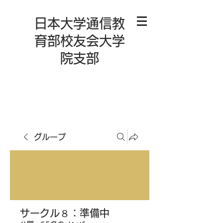
日本大学通信教
育部校友会大学
院支部
グループ
サークル８：準備中