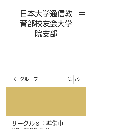
日本大学通信教
育部校友会大学
院支部
グループ
サークル８：準備中