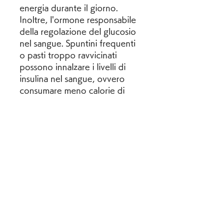
energia durante il giorno. 
Inoltre, l'ormone responsabile 
della regolazione del glucosio 
nel sangue. Spuntini frequenti 
o pasti troppo ravvicinati 
possono innalzare i livelli di 
insulina nel sangue, ovvero 
consumare meno calorie di 
quelle che si bruciano. 
Consumare tre pasti al giorno 
può aiutare a controllare 
l'apporto calorico 
complessivo. Spesso, con tre 
pasti ben strutturati, seguire 
una routine di tre pasti al 
giorno può aiutare a regolare 
la secrezione di insulina e 
migliorare la sensibilità 