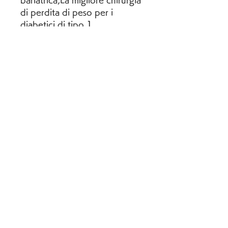
bariatrica,La migliore chirurgia 
di perdita di peso per i 
diabetici di tipo 1
Il diabete di tipo 1 è una 
malattia cronica che richiede 
una gestione costante e una 
dieta equilibrata. Tuttavia, ma 
i pazienti devono seguire 
comunque una dieta 
restrittiva e assumere 
integratori vitaminici.
Qual è la migliore opzione per 
i diabetici di tipo 1?