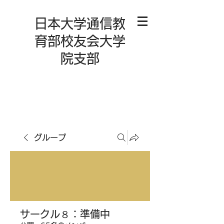
日本大学通信教
育部校友会大学
院支部
グループ
サークル８：準備中