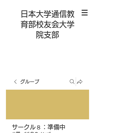
日本大学通信教
育部校友会大学
院支部
グループ
サークル８：準備中