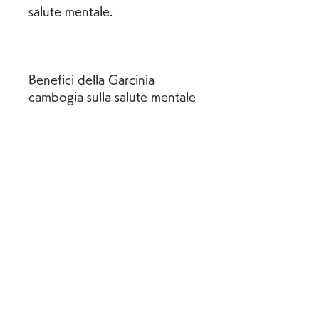
salute mentale.
Benefici della Garcinia 
cambogia sulla salute mentale
Uno studio pubblicato sulla 
rivista 'Phytotherapy 
Research' ha dimostrato che 
la Garcinia cambogia 
potrebbe avere un effetto 
antidepressivo. I ricercatori 
hanno somministrato un 
estratto di Garcinia cambogia 
a un gruppo di topi per 14 