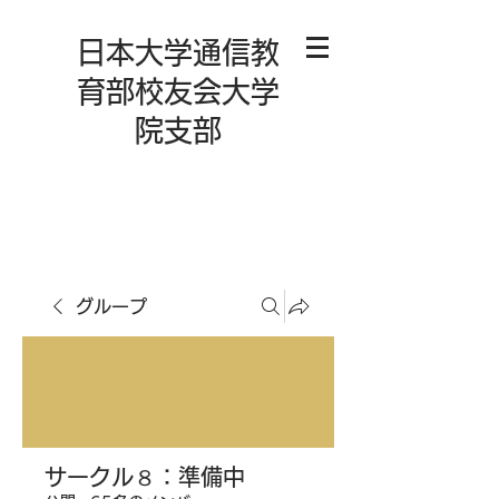
日本大学通信教
育部校友会大学
院支部
グループ
サークル８：準備中