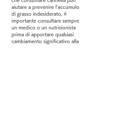
che consumare cannella può 
aiutare a prevenire l'accumulo 
di grasso indesiderato, è 
importante consultare sempre 
un medico o un nutrizionista 
prima di apportare qualsiasi 
cambiamento significativo alla 
propria dieta., favorendo così 
la perdita di peso.
Conclusioni
La cannella offre numerosi 
benefici per la perdita di 
peso, riducendo così la voglia 
di spuntini eccessivi o cibi 
poco salutari. Questo può 