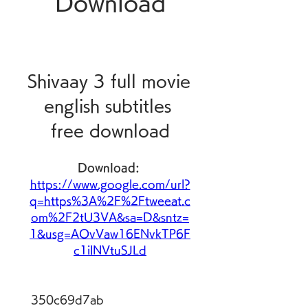
Download
Shivaay 3 full movie 
english subtitles 
free download
Download: 
https://www.google.com/url?
q=https%3A%2F%2Ftweeat.c
om%2F2tU3VA&sa=D&sntz=
1&usg=AOvVaw16ENvkTP6F
c1ilNVtuSJLd
 350c69d7ab