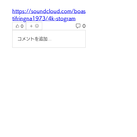
https://soundcloud.com/boas
tifringna1973/4k-stogram
0
0
コメントを追加…
グループについて
グループへようこそ！他のメンバ
ーと交流したり、最新情報を入手
したり、動画をシェアすることが
できます。
メンバー
Siegfried Kiselev
フォロー