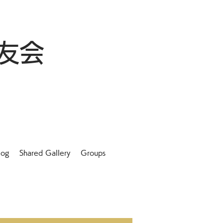
友会
log
Shared Gallery
Groups