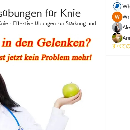
Wh
nsübungen für Knie
Wri
Knie - Effektive Übungen zur Stärkung und 
Al
Ari
すべての