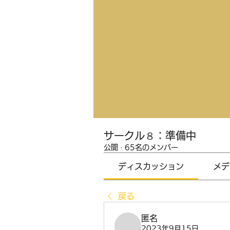
サークル８：準備中
公開
·
65名のメンバー
ディスカッション
メデ
戻る
匿名
2023年9月15日