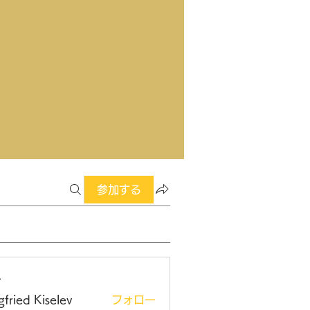
参加する
ー
gfried Kiselev
フォロー