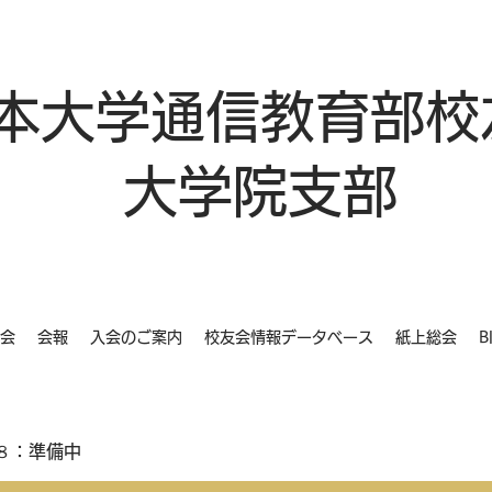
本大学通信教育部校
大学院支部
会
会報
入会のご案内
校友会情報データベース
紙上総会
B
８：準備中