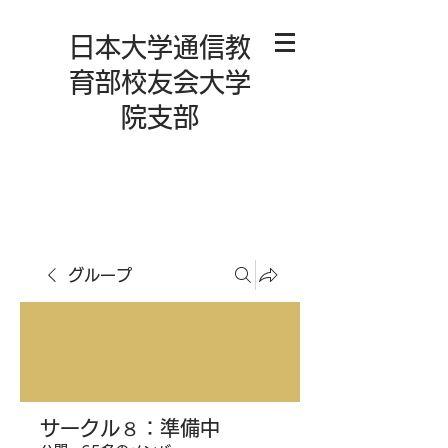
日本大学通信教
育部校友会大学
院支部
グループ
サークル８：準備中