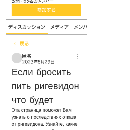
公開
·
65名のメンバー
参加する
ディスカッション
メディア
メンバー
戻る
匿名
2023年8月29日
Если бросить 
пить ригевидон 
что будет
Эта страница поможет Вам 
узнать о последствиях отказа 
от ригевидона. Узнайте, какие 