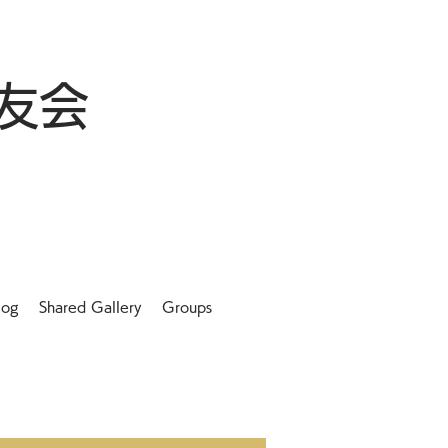
友会
log
Shared Gallery
Groups