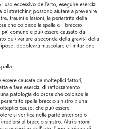
l'uso eccessivo dell'arto, eseguire esercizi 
 di stretching possono aiutare a prevenire 
ltre, traumi e lesioni, la periartrite della 
a che colpisce la spalla e il braccio 
omo più comune e può essere causato da 
ento può variare a seconda della gravità della 
 riposo, debolezza muscolare e limitazione 
spalla
ò essere causata da molteplici fattori, 
ta e fare esercizi di rafforzamento 
 una patologia dolorosa che colpisce la 
 periartrite spalla braccio sinistro è una 
lteplici cause, che può essere 
olore si verifica nella parte anteriore o 
rradiarsi al braccio sinistro. Altri sintomi 
uso eccessivo dell'arto, l'applicazione di 