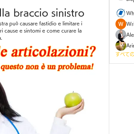
lla braccio sinistro
Wh
istra può causare fastidio e limitare i 
Wri
i cause e sintomi e come curare la 
Al
a.
Ari
すべての