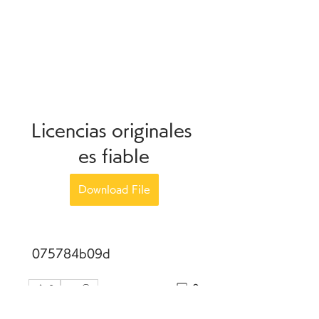
Licencias originales 
es fiable
Download File
 075784b09d
0
0
Write a comment...