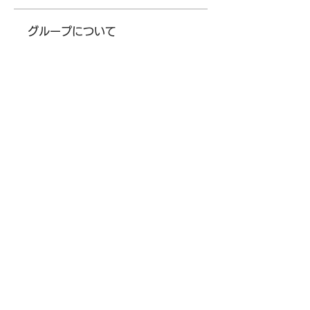
グループについて
グループへようこそ！他のメンバ
ーと交流したり、最新情報を入手
したり、動画をシェアすることが
できます。
メンバー
Chris
フォロー
Chris
Randy Orthon
フォロー
Parker Garcia
フォロー
由紀雄 藤田
フォロー
Jack Brooks
フォロー
すべてのメンバーを表示（14