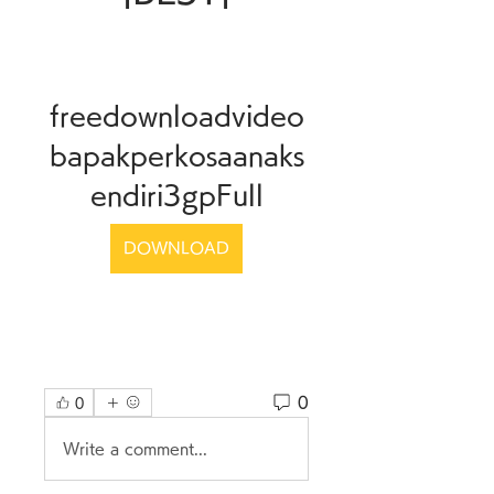
freedownloadvideo
bapakperkosaanaks
endiri3gpFull
DOWNLOAD
0
0
Write a comment...