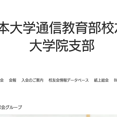
本大学通信教育部校
大学院支部
会
会報
入会のご案内
校友会情報データベース
紙上総会
B
同窓会グループ