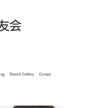
友会
log
Shared Gallery
Groups