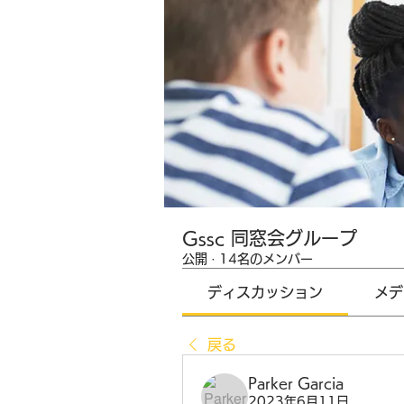
Gssc 同窓会グループ
公開
·
14名のメンバー
ディスカッション
メデ
戻る
Parker Garcia
2023年6月11日