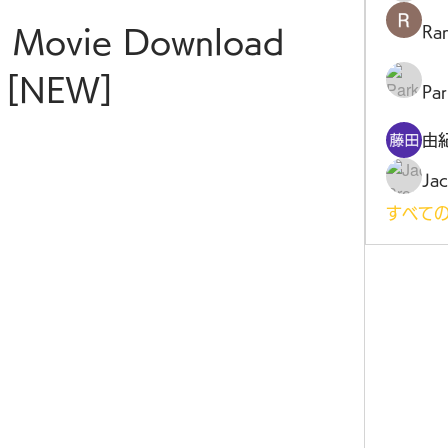
Ra
d Movie Download 
[NEW]
Par
由
Jac
すべての