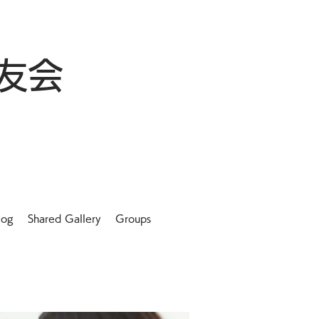
友会
log
Shared Gallery
Groups