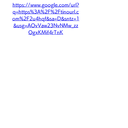
https://www.google.com/url?
q=https%3A%2F%2Ftinourl.c
om%2F2u4hqf&sa=D&sntz=1
&usg=AOvVaw23NvNMw_zz
OgxKMif4rTnK
0
0
Write a comment...
グループについて
グループへようこそ！他のメンバ
ーと交流したり、最新情報を入手
したり、動画をシェアすることが