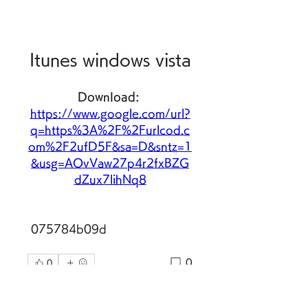
Itunes windows vista
Download: 
https://www.google.com/url?
q=https%3A%2F%2Furlcod.c
om%2F2ufD5F&sa=D&sntz=1
&usg=AOvVaw27p4r2fxBZG
dZux7lihNq8
 075784b09d
0
0
コメントを追加…