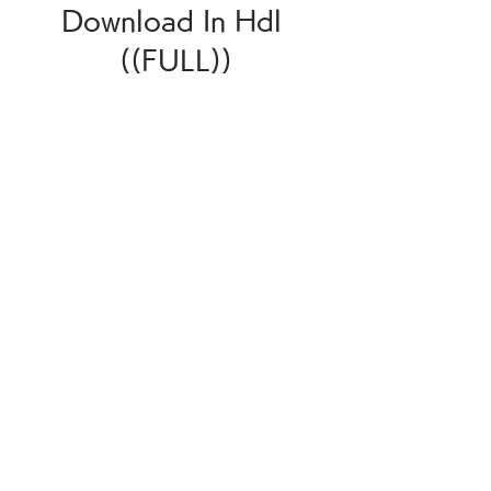
Download In Hdl 
((FULL))
Download File: 
https://www.google.com/url?
q=https%3A%2F%2Fjinyurl.co
m%2F2ukXj5&sa=D&sntz=1&
usg=AOvVaw0j-
DnPaVgQU8y3SLbswLkE
 b70169992d
0
0
Write a comment...
グループについて