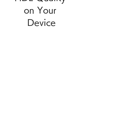
on Your 
Device