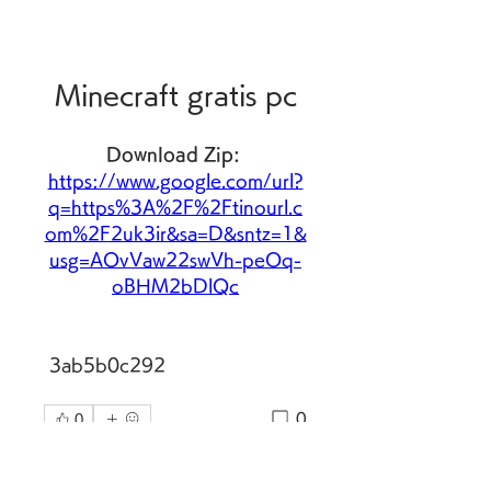
Minecraft gratis pc
Download Zip: 
https://www.google.com/url?
q=https%3A%2F%2Ftinourl.c
om%2F2uk3ir&sa=D&sntz=1&
usg=AOvVaw22swVh-peOq-
oBHM2bDlQc
 3ab5b0c292
0
0
Write a comment...