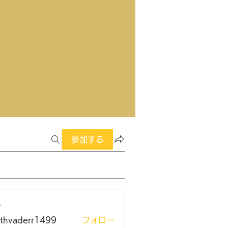
参加する
ー
rthvaderr1499
フォロー
aderr1499