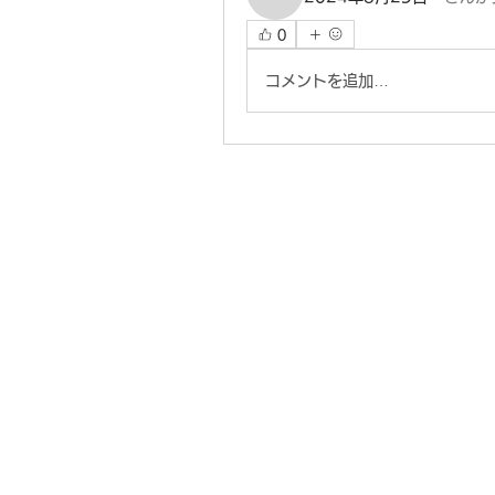
darthvaderr1499
0
コメントを追加…