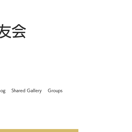
友会
log
Shared Gallery
Groups