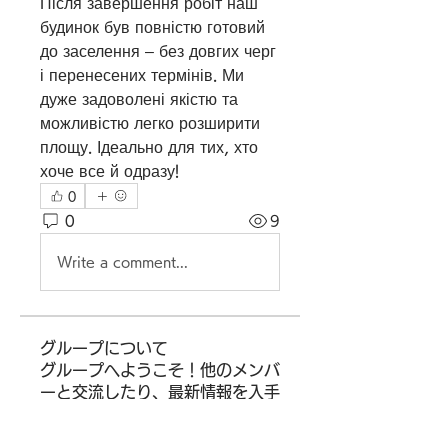
Після завершення робіт наш 
будинок був повністю готовий 
до заселення – без довгих черг 
і перенесених термінів. Ми 
дуже задоволені якістю та 
можливістю легко розширити 
площу. Ідеально для тих, хто 
хоче все й одразу!
0
0
9
Write a comment...
グループについて
グループへようこそ！他のメンバ
ーと交流したり、最新情報を入手
したり、動画をシェアすることが
できます。