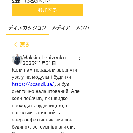
公開
·
13名のメンバー
参加する
ディスカッション
メディア
メンバー
戻る
Maksim Lenivenko
2025年1月31日
Коли нам порадили звернути 
увагу на модульні будинки 
https://scandi.ua/
, я був 
скептично налаштований. Але 
коли побачив, як швидко 
проходить будівництво, і 
наскільки затишний та 
енергоефективний вийшов 
будинок, всі сумніви зникли. 