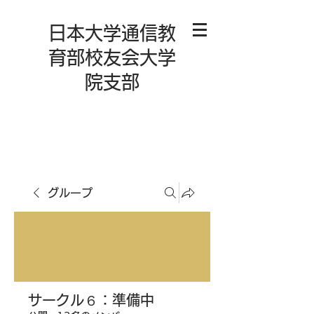
日本大学通信教
育部校友会大学
院支部
グループ
サークル６：準備中