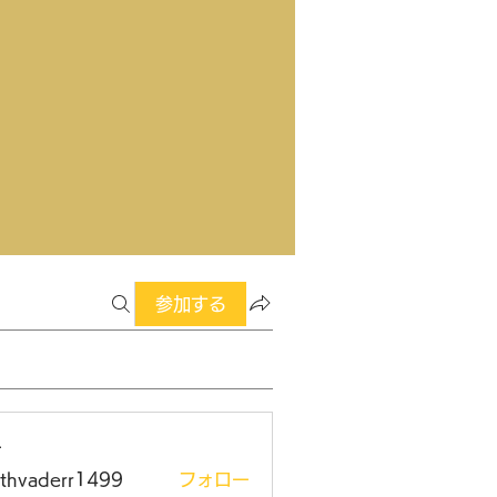
参加する
ー
rthvaderr1499
フォロー
aderr1499