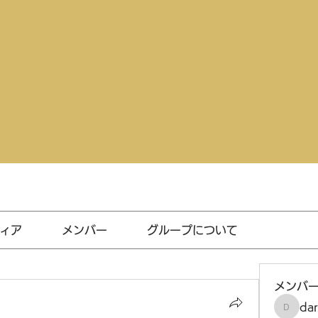
ィア
メンバー
グループについて
メンバ
da
darthv