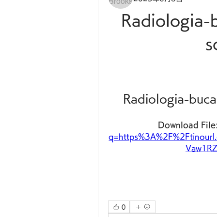
Radiologia-b
s
Radiologia-bucal
Download File:
q=https%3A%2F%2Ftinour
Vaw1RZ
0