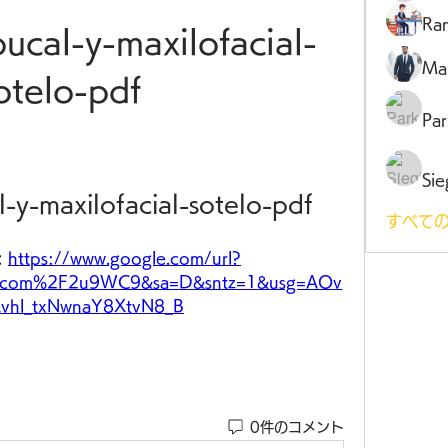
Ra
ucal-y-maxilofacial-
Ma
otelo-pdf
Par
Sie
-y-maxilofacial-sotelo-pdf
すべての
 
https://www.google.com/url?
l.com%2F2u9WC9&sa=D&sntz=1&usg=AOv
vhl_txNwnaY8XtvN8_B
0件のコメント