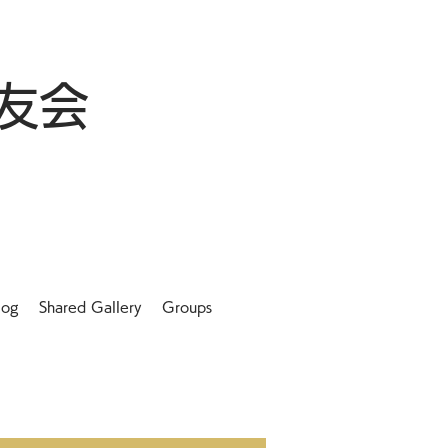
友会
log
Shared Gallery
Groups