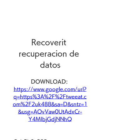
Recoverit 
recuperacion de 
datos
DOWNLOAD: 
https://www.google.com/url?
q=https%3A%2F%2Ftweeat.c
om%2F2uk488&sa=D&sntz=1
&usg=AOvVaw0UtAdxCr-
Y4MIbjGdjNNhQ