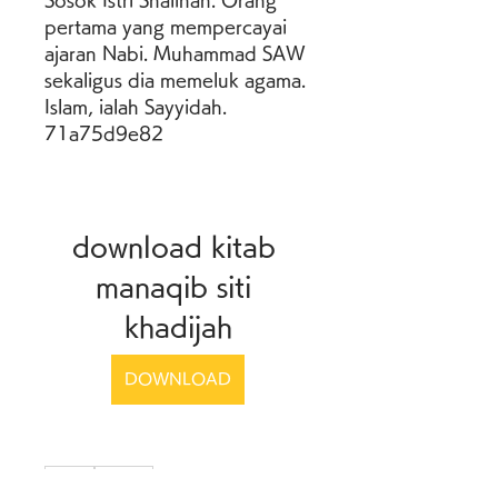
Sosok Istri Shalihah. Orang 
pertama yang mempercayai 
ajaran Nabi. Muhammad SAW 
sekaligus dia memeluk agama. 
Islam, ialah Sayyidah. 
71a75d9e82
download kitab 
manaqib siti 
khadijah
DOWNLOAD
0
0