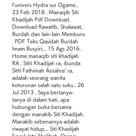
l'univers Hydra sur Ogame.. 
23 Feb 2018 . Manaqib Siti 
Khadijah Pdf Download. 
Download Rawatib, Shalawat, 
Burdah dan lain-lain Memburu 
. PDF Teks Qasidah Burdah 
Imam Busyiri;.. 15 Ags 2016 . 
Home manaqib siti khadijah 
RA . Sitti Khadijah ra, ibunda 
Sitti Fathimah Azzahra' ra, 
adalah seorang wanita 
keturunan salah satu suku.. 26 
Jul 2013 . Saya bertanya-
tanya di dalam hati, apa 
hubungan buka bersama 
dengan manakib Siti Khadijah. 
Manakib sebenarnya adalah 
riwayat hidup,.. Siti Khadijah 