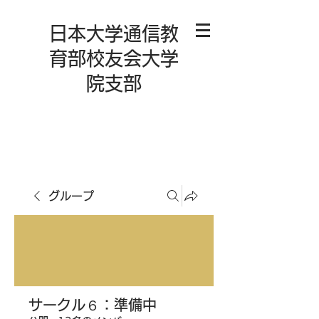
日本大学通信教
育部校友会大学
院支部
グループ
サークル６：準備中