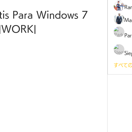
Ra
tis Para Windows 7 
Ma
|WORK|
Par
Sie
すべての