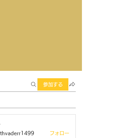
参加する
ー
rthvaderr1499
フォロー
aderr1499