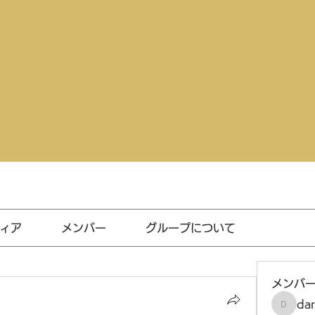
ィア
メンバー
グループについて
メンバ
da
darthv