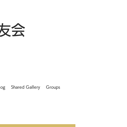
友会
log
Shared Gallery
Groups