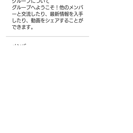
グループについて
グループへようこそ！他のメンバ
ーと交流したり、最新情報を入手
したり、動画をシェアすることが
できます。
メンバー
darthvaderr1499
フォロー
darthvaderr1499
Ram Vasekar
フォロー
Maksim Lenivenko
フォロー
Parker Garcia
フォロー
Siegfried Kiselev
フォロー
すべてのメンバーを表示（13
名）