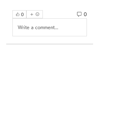
0
0
Write a comment...
グループについて
グループへようこそ！他のメンバ
ーと交流したり、最新情報を入手
したり、動画をシェアすることが
できます。
メンバー
darthvaderr1499
フォロー
darthvaderr1499
Ram Vasekar
フォロー
Maksim Lenivenko
フォロー