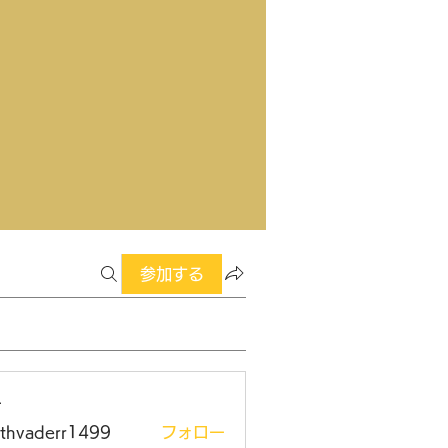
参加する
ー
rthvaderr1499
フォロー
aderr1499