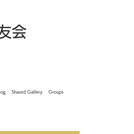
友会
log
Shared Gallery
Groups