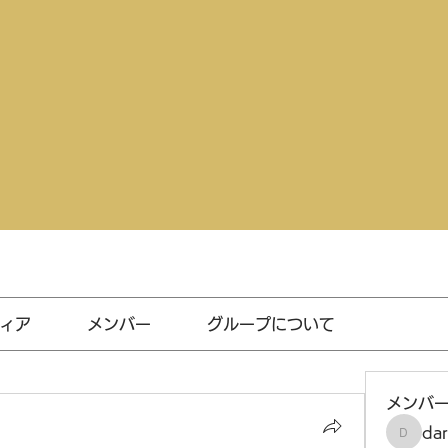
ィア
メンバー
グループについて
メンバ
da
darthv