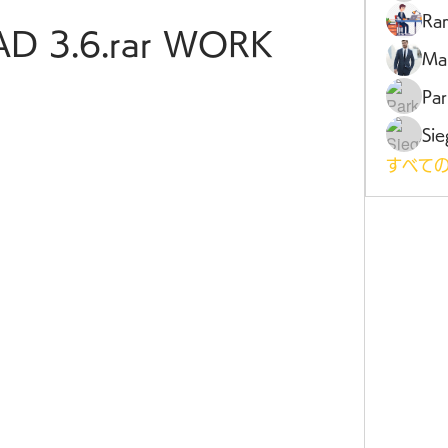
Ra
AD 3.6.rar WORK
Ma
Par
Sie
すべての