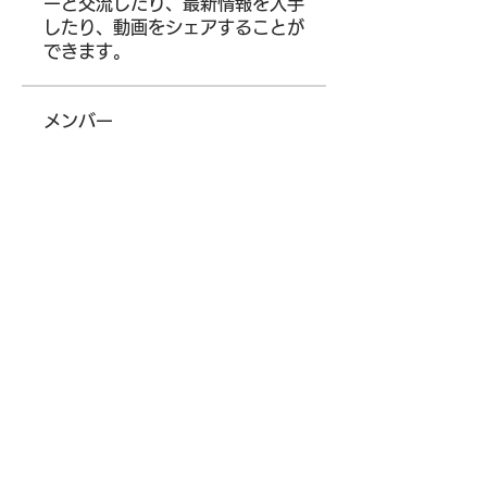
ーと交流したり、最新情報を入手
したり、動画をシェアすることが
できます。
メンバー
darthvaderr1499
フォロー
darthvaderr1499
Ram Vasekar
フォロー
Maksim Lenivenko
フォロー
Parker Garcia
フォロー
Siegfried Kiselev
フォロー
すべてのメンバーを表示（13
名）