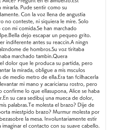
 Alice? Pregunt en el almuerzo.Est 
 mirarla. Pude sentir como su 
amente. Con la voz llena de angustia 
o no conteste, ni siquiera le mire. Solo 
 con mi comida.Se han marchado 
pe.Bella dejo escapar un pequeo grito. 
 indiferente antes su reaccin.A ningn 
 alzndome de hombros.Su voz tiritaba 
 haba marchado tambin.Quera 
 el dolor que le produca su partida, pero 
tar la mirada, obligue a mis msculos 
de medio metro de ella.Era tan fcilhacerla 
levantar mi mano y acariciarsu rostro, pero 
lo confirme lo que ellasupona, Alice se haba 
.En su cara sedibuj una mueca de dolor, 
is palabras.Te molesta el brazo? Dije de 
porta miestpido brazo? Murmur molesta por 
bezasobre la mesa. Involuntariamente estir 
 imaginar el contacto con su suave cabello. 