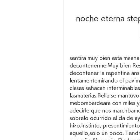
noche eterna st
sentira muy bien esta maana. 
decontenerme.Muy bien Resp
decontener la repentina ans
lentamentemirando el pavime
clases sehacan interminable
lasmaterias.Bella se mantuv
mebombardeara con miles y m
adecirle que nos marchbamos
sobrelo ocurrido el da de ay
hizo.Instinto, presentimient
aquello,solo un poco. Tendr