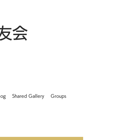
友会
log
Shared Gallery
Groups