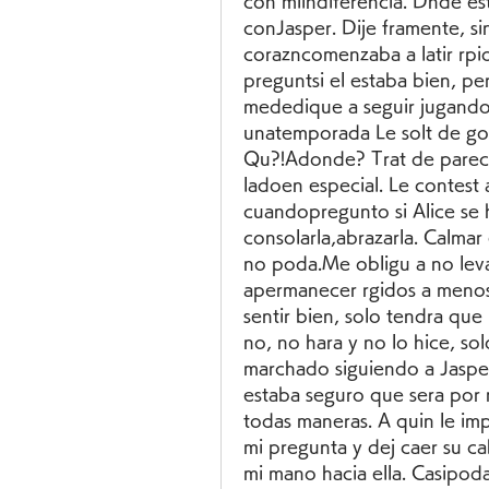
con miindiferencia. Dnde est
conJasper. Dije framente, sin
corazncomenzaba a latir rpid
preguntsi el estaba bien, per
mededique a seguir jugando
unatemporada Le solt de gol
Qu?!Adonde? Trat de parecer
ladoen especial. Le contest
cuandopregunto si Alice se
consolarla,abrazarla. Calmar
no poda.Me obligu a no levan
apermanecer rgidos a menos 
sentir bien, solo tendra que 
no, no hara y no lo hice, so
marchado siguiendo a Jasper
estaba seguro que sera por m
todas maneras. A quin le im
mi pregunta y dej caer su ca
mi mano hacia ella. Casipoda