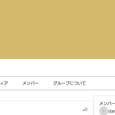
ィア
メンバー
グループについて
メンバ
da
darthv