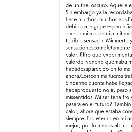
de un tnel oscuro. Aquella 
Sin embargo ya la recordabac
hace muchos, muchos aos.Fue
debido a la gripe espaola.S
a ver a mi madre ni a mifam
terrible sensacin. Mimuerte 
sensacionescompletamente co
calor. Elfro que experiment
calordel veneno quemaba mi
habadesaparecido en lo ms 
ahora.Corrcon ms fuerza trat
Sindarme cuenta haba llegad
habapropuesto no ir, pero 
missentidos. Mi ser tena fro 
pasara en el futuro? Tambin 
calor, ahora que estaba cons
siempre. Fro eterno en mi no
mejor, por lo menos ah no t