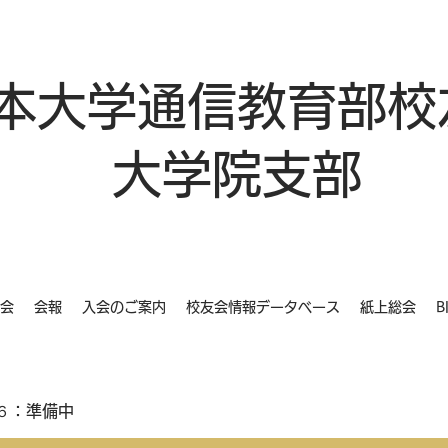
本大学通信教育部校
大学院支部
会
会報
入会のご案内
校友会情報データベース
紙上総会
B
６：準備中