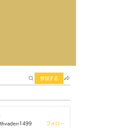
参加する
ー
rthvaderr1499
フォロー
aderr1499