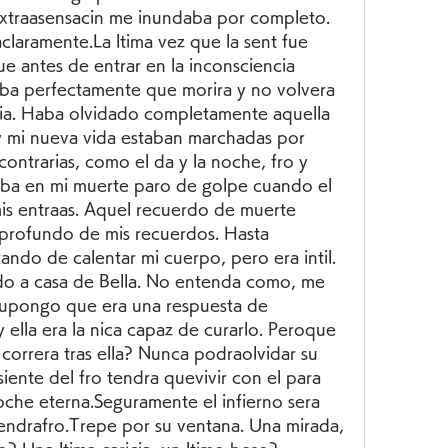
extraasensacin me inundaba por completo. 
laramente.La ltima vez que la sent fue 
 antes de entrar en la inconsciencia 
aba perfectamente que morira y no volvera 
ilia. Haba olvidado completamente aquella 
y mi nueva vida estaban marchadas por 
ntrarias, como el da y la noche, fro y 
aba en mi muerte paro de golpe cuando el 
s entraas. Aquel recuerdo de muerte 
profundo de mis recuerdos. Hasta 
ando de calentar mi cuerpo, pero era intil. 
o a casa de Bella. No entenda como, me 
supongo que era una respuesta de 
y ella era la nica capaz de curarlo. Peroque 
correra tras ella? Nunca podraolvidar su 
iente del fro tendra quevivir con el para 
che eterna.Seguramente el infierno sera 
endrafro.Trepe por su ventana. Una mirada, 