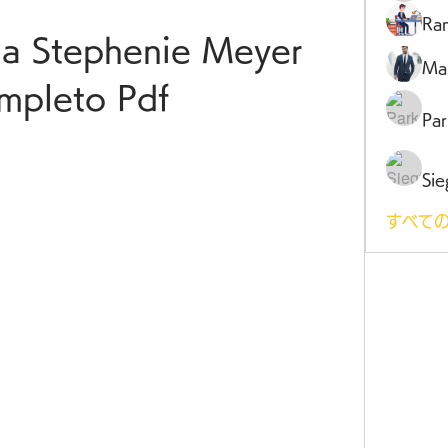
Ra
a Stephenie Meyer 
Ma
mpleto Pdf
Par
Sie
すべての