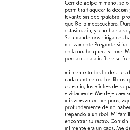
Cerr de golpe mimano, solo 
permitira flaquear,la decisin
levante sin decirpalabra, proc
que Bella meescuchara. Dura
estasituacin, yo no hablaba y
Slo cuando nos dirigamos haci
nuevamente.Pregunto si ira a
en la noche quera verme. Me
peroacceda a ir. Bese su fr
mi mente todos lo detalles 
cada centmetro. Los libros q
coleccin, los afiches de su 
vividamente. Me deje caer so
mi cabeza con mis puos, aq
profundamente de no haber sa
trepando a un rbol. Mi familia
encontrar su rastro. Corr si
mi mente era un caos. Me det