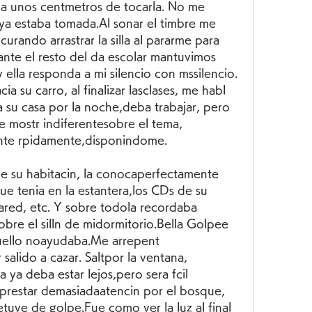
a unos centmetros de tocarla. No me 
 ya estaba tomada.Al sonar el timbre me 
urando arrastrar la silla al pararme para 
nte el resto del da escolar mantuvimos 
 ella responda a mi silencio con mssilencio. 
a su carro, al finalizar lasclases, me habl 
 su casa por la noche,deba trabajar, pero 
 mostr indiferentesobre el tema, 
ente rpidamente,disponindome.
de su habitacin, la conocaperfectamente 
ue tenia en la estantera,los CDs de su 
pared, etc. Y sobre todola recordaba 
bre el silln de midormitorio.Bella Golpee 
uello noayudaba.Me arrepent 
lido a cazar. Saltpor la ventana, 
 ya deba estar lejos,pero sera fcil 
n prestar demasiadaatencin por el bosque, 
uve de golpe.Fue como ver la luz al final 