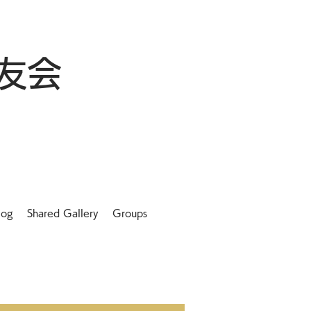
友会
log
Shared Gallery
Groups