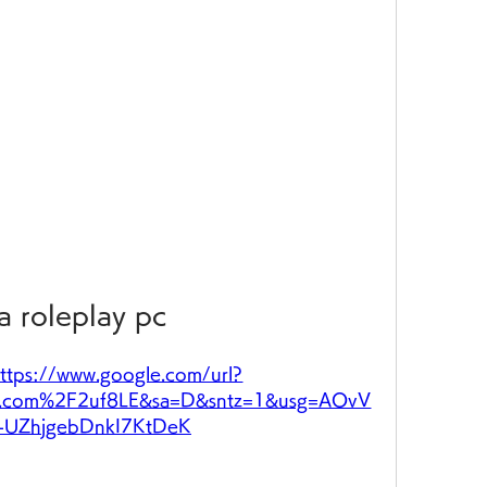
a roleplay pc
ttps://www.google.com/url?
.com%2F2uf8LE&sa=D&sntz=1&usg=AOvV
--UZhjgebDnkI7KtDeK