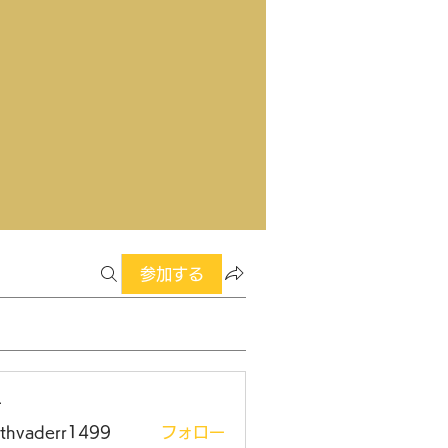
参加する
ー
rthvaderr1499
フォロー
aderr1499