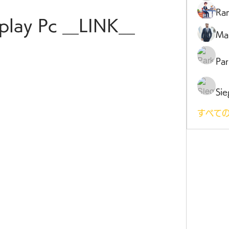
Ra
play Pc __LINK__
Ma
Par
Sie
すべての