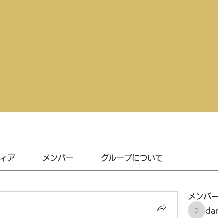
ィア
メンバー
グループについて
メンバ
da
darthv