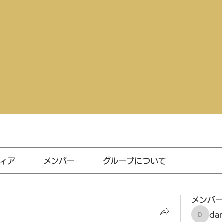
ィア
メンバー
グループについて
メンバ
da
darthv