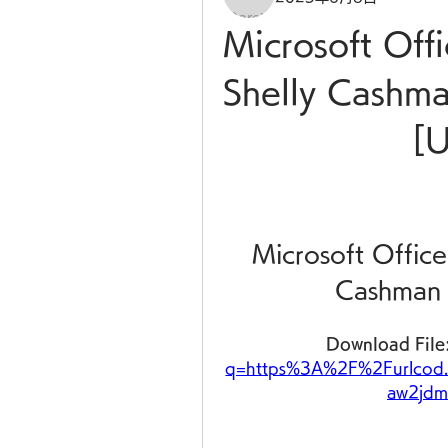
Microsoft Offi
Shelly Cashma
[
Microsoft Office
Cashman 
Download File:
q=https%3A%2F%2Furlcod
aw2jdm