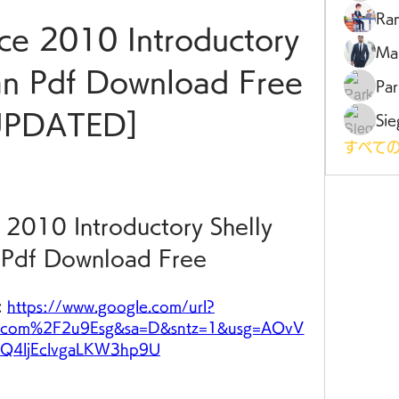
Ra
ce 2010 Introductory 
Ma
n Pdf Download Free 
Par
UPDATED]
Sie
すべての
 2010 Introductory Shelly 
Pdf Download Free
 
https://www.google.com/url?
.com%2F2u9Esg&sa=D&sntz=1&usg=AOvV
Q4ljEclvgaLKW3hp9U