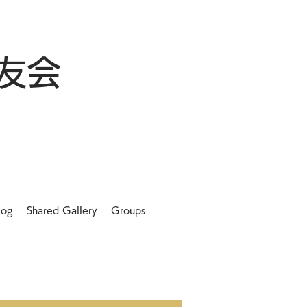
友会
log
Shared Gallery
Groups