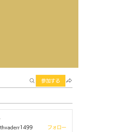
参加する
ー
rthvaderr1499
フォロー
aderr1499