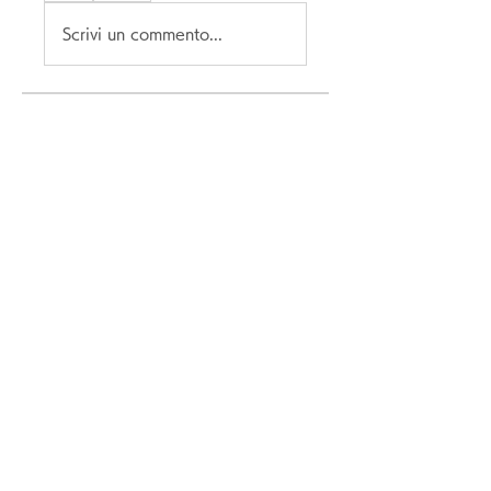
Scrivi un commento...
グループについて
グループへようこそ！他のメンバ
ーと交流したり、最新情報を入手
したり、動画をシェアすることが
できます。
メンバー
darthvaderr1499
フォロー
darthvaderr1499
Ram Vasekar
フォロー
Maksim Lenivenko
フォロー
Parker Garcia
フォロー