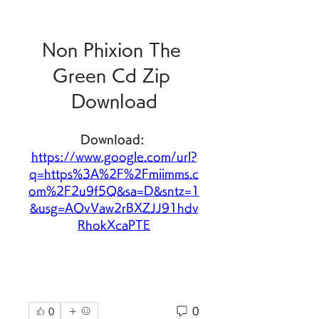
Non Phixion The 
Green Cd Zip 
Download
Download: 
https://www.google.com/url?
q=https%3A%2F%2Fmiimms.c
om%2F2u9f5Q&sa=D&sntz=1
&usg=AOvVaw2rBXZJJ91hdv
RhokXcaPTE
0
0