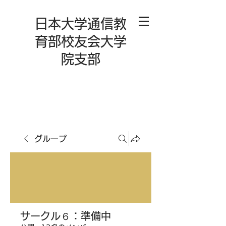
日本大学通信教
育部校友会大学
院支部
グループ
サークル６：準備中