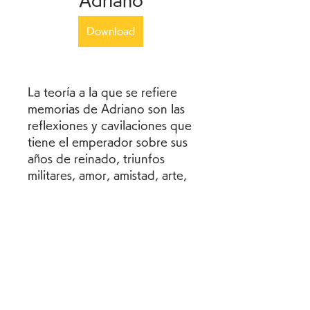
Adriano
Download
La teoría a la que se refiere 
memorias de Adriano son las 
reflexiones y cavilaciones que 
tiene el emperador sobre sus 
años de reinado, triunfos 
militares, amor, amistad, arte, 
viajes, la paz y su pasión por 
Antínoo, su joven amante, el 
dolor que le causa la muerte 
de éste. 041b061a72
0
0
Write a comment...