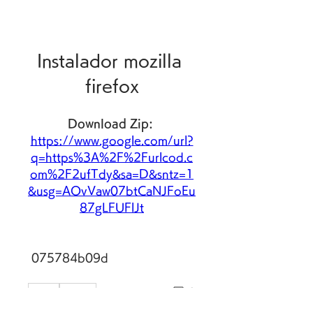
Instalador mozilla 
firefox
Download Zip: 
https://www.google.com/url?
q=https%3A%2F%2Furlcod.c
om%2F2ufTdy&sa=D&sntz=1
&usg=AOvVaw07btCaNJFoEu
87gLFUFlJt
 075784b09d
0
0