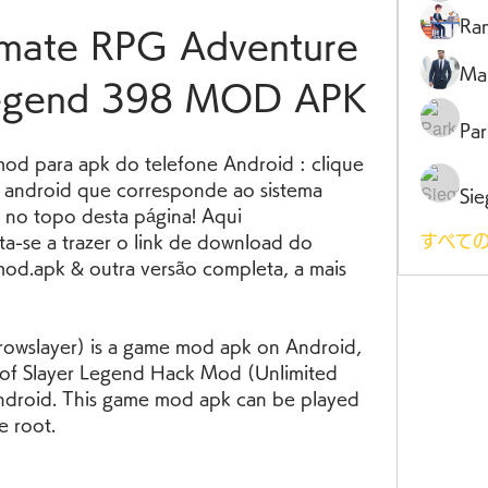
Ra
imate RPG Adventure 
Ma
 Legend 398 MOD APK
Par
od para apk do telefone Android : clique 
android que corresponde ao sistema 
Sie
 no topo desta página! Aqui 
すべての
e a trazer o link de download do 
od.apk & outra versão completa, a mais 
owslayer) is a game mod apk on Android, 
 of Slayer Legend Hack Mod (Unlimited 
droid. This game mod apk can be played 
e root.