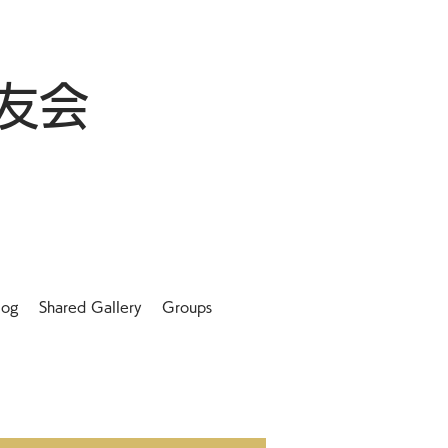
友会
log
Shared Gallery
Groups