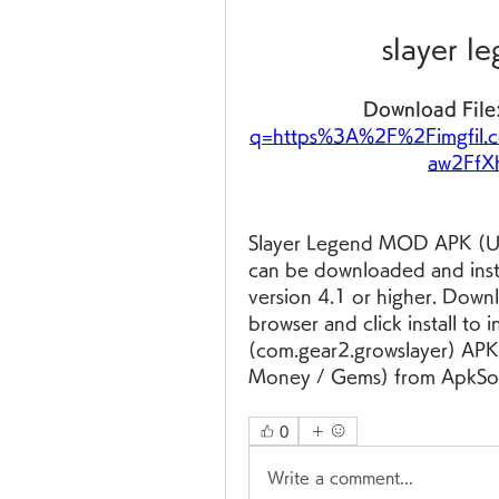
slayer 
Download File:
q=https%3A%2F%2Fimgfil
aw2FfX
Slayer Legend MOD APK (U
can be downloaded and insta
version 4.1 or higher. Down
browser and click install to
(com.gear2.growslayer) APK
Money / Gems) from ApkSoul.
0
Write a comment...