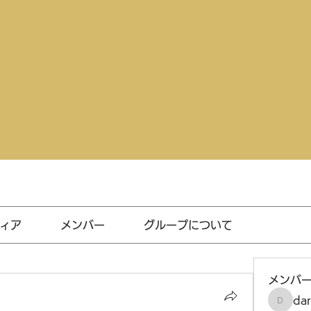
ィア
メンバー
グループについて
メンバ
da
darthv