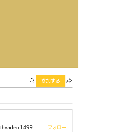
参加する
ー
rthvaderr1499
フォロー
aderr1499