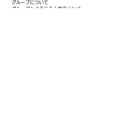
グループについて
グループへようこそ！他のメンバ
ーと交流したり、最新情報を入手
したり、動画をシェアすることが
できます。
メンバー
darthvaderr1499
フォロー
darthvaderr1499
Ram Vasekar
フォロー
Maksim Lenivenko
フォロー
Parker Garcia
フォロー
Siegfried Kiselev
フォロー
すべてのメンバーを表示（13
名）