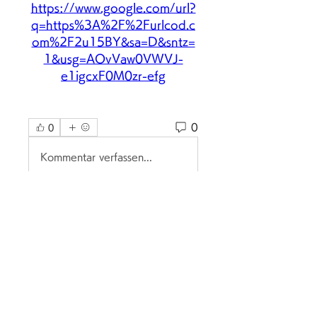
https://www.google.com/url?
q=https%3A%2F%2Furlcod.c
om%2F2u15BY&sa=D&sntz=
1&usg=AOvVaw0VWVJ-
e1igcxF0M0zr-efg
0
0
Kommentar verfassen...
グループについて
グループへようこそ！他のメンバ
ーと交流したり、最新情報を入手
したり、動画をシェアすることが
できます。