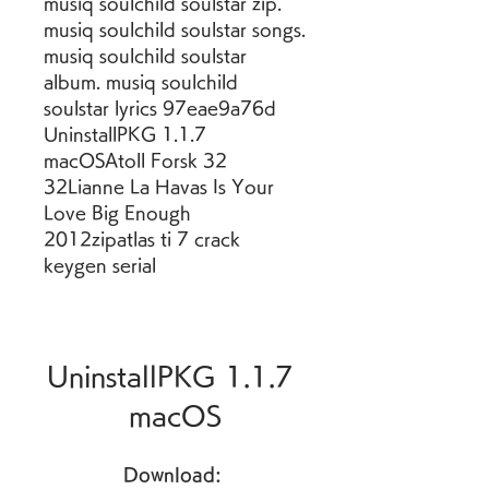
musiq soulchild soulstar zip. 
musiq soulchild soulstar songs. 
musiq soulchild soulstar 
album. musiq soulchild 
soulstar lyrics 97eae9a76d 
UninstallPKG 1.1.7 
macOSAtoll Forsk 32 
32Lianne La Havas Is Your 
Love Big Enough 
2012zipatlas ti 7 crack 
keygen serial
UninstallPKG 1.1.7 
macOS
Download: 