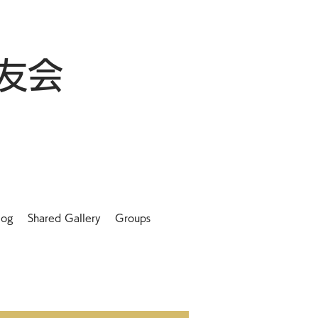
友会
log
Shared Gallery
Groups