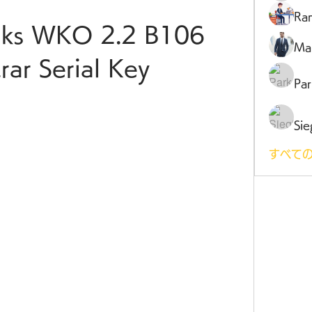
Ra
aks WKO 2.2 B106 
Ma
rar Serial Key
Par
Sie
すべての