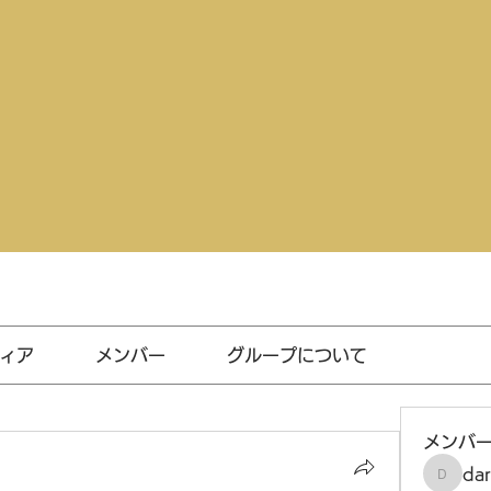
ィア
メンバー
グループについて
メンバ
da
darthv