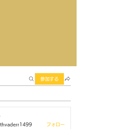
参加する
ー
rthvaderr1499
フォロー
aderr1499