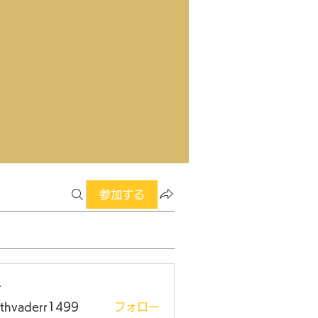
参加する
ー
rthvaderr1499
フォロー
aderr1499