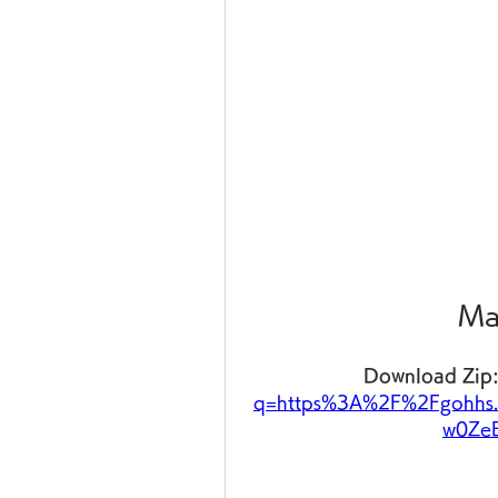
Ma
Download Zip:
q=https%3A%2F%2Fgohhs.
w0ZeE