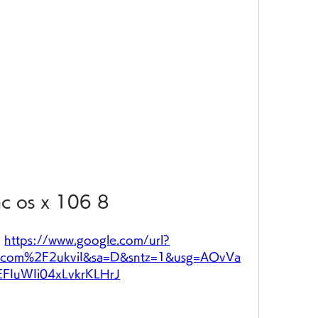
c os x 106 8
 
https://www.google.com/url?
com%2F2ukviI&sa=D&sntz=1&usg=AOvVa
FIuWIi04xLvkrKLHrJ