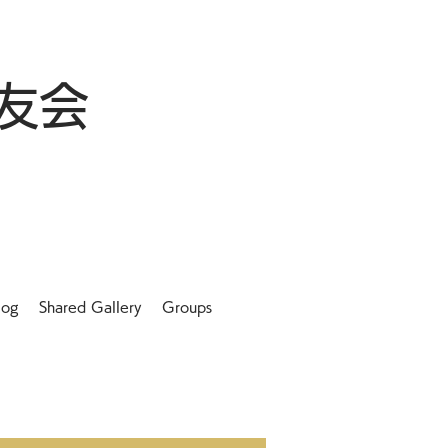
友会
log
Shared Gallery
Groups