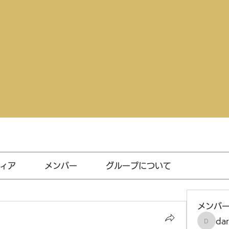
ィア
メンバー
グループについて
メンバ
da
darthv