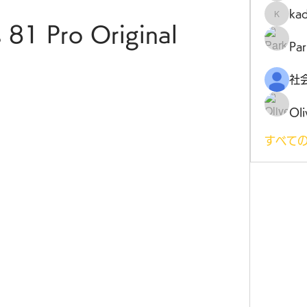
ka
kadamr
81 Pro Original
Par
Oli
すべての