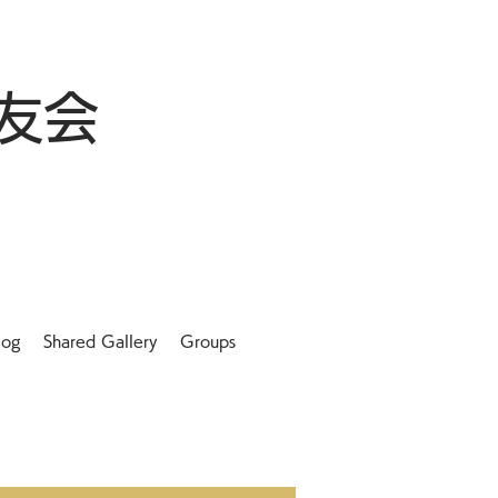
友会
log
Shared Gallery
Groups