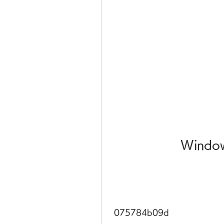
Window
 075784b09d