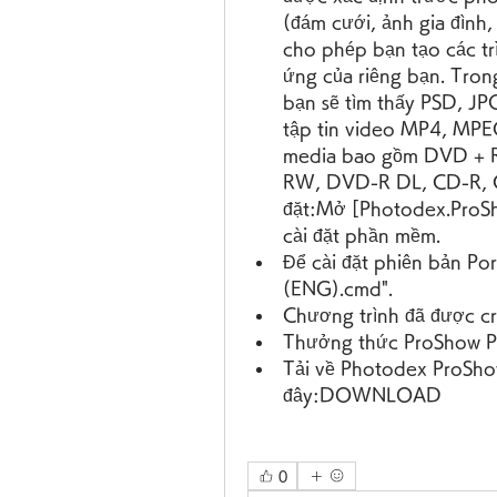
(đám cưới, ảnh gia đình,
cho phép bạn tạo các trì
ứng của riêng bạn. Trong
bạn sẽ tìm thấy PSD, JP
tập tin video MP4, MPE
media bao gồm DVD + 
RW, DVD-R DL, CD-R, 
đặt:Mở [Photodex.ProSh
cài đặt phần mềm.
Để cài đặt phiên bản Po
(ENG).cmd".
Chương trình đã được cr
Thưởng thức ProShow Pr
Tải về Photodex ProSho
đây:DOWNLOAD
0