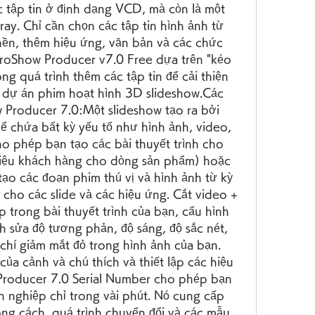
 tập tin ở định dạng VCD, mà còn là một 
y. Chỉ cần chọn các tập tin hình ảnh từ 
ền, thêm hiệu ứng, văn bản và các chức 
roShow Producer v7.0 Free dựa trên "kéo 
g quá trình thêm các tập tin để cải thiện 
ề dự án phim hoạt hình 3D slideshow.Các 
 Producer 7.0:Một slideshow tạo ra bởi 
 chứa bất kỳ yếu tố như hình ảnh, video, 
o phép bạn tạo các bài thuyết trình cho 
thiệu khách hàng cho dòng sản phẩm) hoặc 
tạo các đoạn phim thú vị và hình ảnh từ kỳ 
n cho các slide và các hiệu ứng. Cắt video + 
ớp trong bài thuyết trình của bạn, cấu hình 
h sửa độ tương phản, độ sáng, độ sắc nét, 
chí giảm mắt đỏ trong hình ảnh của bạn. 
ủa cảnh và chú thích và thiết lập các hiệu 
roducer 7.0 Serial Number cho phép bạn 
n nghiệp chỉ trong vài phút. Nó cung cấp 
ng cách, quá trình chuyển đổi và các mẫu 