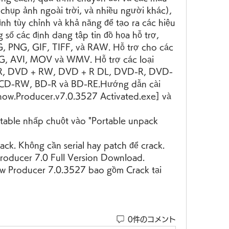
 chụp ảnh ngoài trời, và nhiều người khác), 
nh tùy chỉnh và khả năng để tạo ra các hiệu 
 số các định dạng tập tin đồ họa hỗ trợ, 
G, PNG, GIF, TIFF, và RAW. Hỗ trợ cho các 
G, AVI, MOV và WMV. Hỗ trợ các loại 
R, DVD + RW, DVD + R DL, DVD-R, DVD-
CD-RW, BD-R và BD-RE.Hướng dẫn cài 
ow.Producer.v7.0.3527 Activated.exe] và 
rtable nhấp chuột vào "Portable unpack 
ack. Không cần serial hay patch để crack.
oducer 7.0 Full Version Download.
w Producer 7.0.3527 bao gồm Crack tại 
0件のコメント