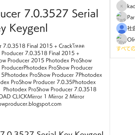
ka
kadamr
cer 7.0.3527 Serial 
Par
y Keygenl
Oli
 7.0.3518 Final 2015 + Crackโหลด
すべての
Producer 7.0.3518 Final 2015 + 
w Producer 2015 Photodex ProShow 
 ProducerPhotodex ProShow Producer 
5Photodex ProShow Producer 7Photodex 
dex ProShow Producer 7.0.35Photodex 
  Photodex ProShow Producer 7.0.3518 
D CLICKMirror 1 Mirror 2 Mirror 
owproducer.blogspot.com
7.0.3527 Serial Key Keygenl