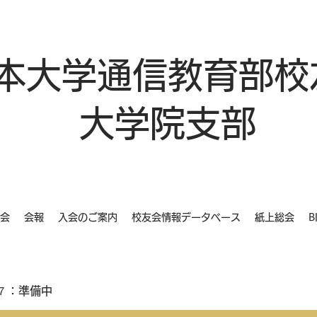
本大学通信教育部校
大学院支部
会
会報
入会のご案内
校友会情報データベース
紙上総会
B
７：準備中