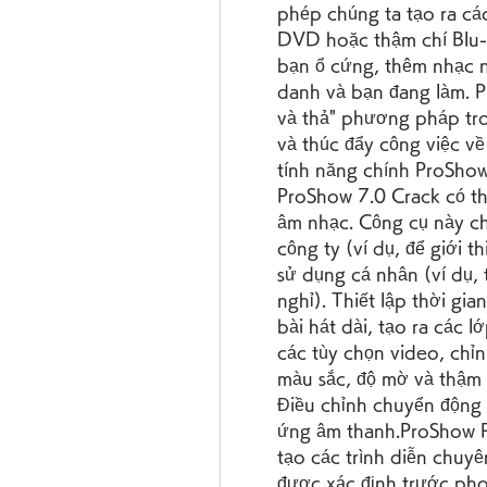
phép chúng ta tạo ra các
DVD hoặc thậm chí Blu-ra
bạn ổ cứng, thêm nhạc n
danh và bạn đang làm. P
và thả" phương pháp tron
và thúc đẩy công việc v
tính năng chính ProShow
ProShow 7.0 Crack có thể
âm nhạc. Công cụ này ch
công ty (ví dụ, để giới 
sử dụng cá nhân (ví dụ, 
nghỉ). Thiết lập thời gia
bài hát dài, tạo ra các l
các tùy chọn video, chỉn
màu sắc, độ mờ và thậm 
Điều chỉnh chuyển động c
ứng âm thanh.ProShow P
tạo các trình diễn chuyê
được xác định trước pho