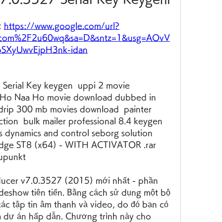
 
https://www.google.com/url?
l.com%2F2u60wq&sa=D&sntz=1&usg=AOvV
oSXyUwvEjpH3nk-idan
Serial Key keygen  uppi 2 movie 
l Ho Naa Ho movie download dubbed in 
drip 300 mb movies download  painter 
tion  bulk mailer professional 8.4 keygen  
s dynamics and control seborg solution 
Edge ST8 (x64) - WITH ACTIVATOR .rar  
upunkt 
cer v7.0.3527 (2015) mới nhất - phần 
deshow tiên tiến. Bằng cách sử dụng một bộ 
các tập tin âm thanh và video, do đó bạn có 
a dự án hấp dẫn. Chương trình này cho 