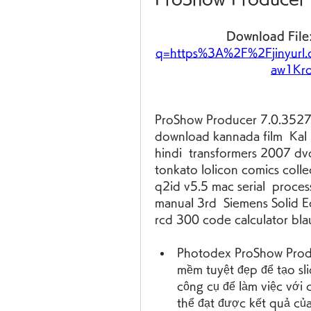
Download File:
q=https%3A%2F%2Fjinyur
aw1Kr
ProShow Producer 7.0.3527 
download kannada film  Ka
hindi  transformers 2007 dv
tonkato lolicon comics collec
q2id v5.5 mac serial  proces
manual 3rd  Siemens Solid 
rcd 300 code calculator bla
Photodex ProShow Produ
mềm tuyệt đẹp để tạo sli
công cụ để làm việc với 
thể đạt được kết quả củ