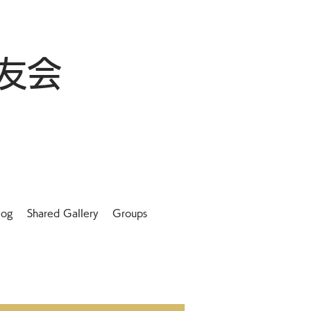
友会
log
Shared Gallery
Groups