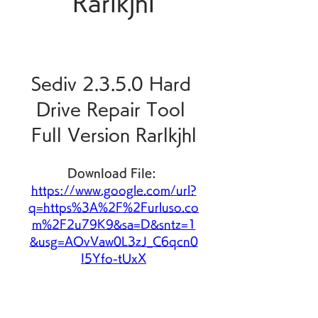
Rarlkjhl
Sediv 2.3.5.0 Hard 
Drive Repair Tool 
Full Version Rarlkjhl
Download File: 
https://www.google.com/url?
q=https%3A%2F%2Furluso.co
m%2F2u79K9&sa=D&sntz=1
&usg=AOvVaw0L3zJ_C6qcn0
I5Yfo-tUxX