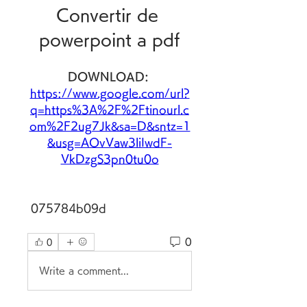
Convertir de 
powerpoint a pdf
DOWNLOAD: 
https://www.google.com/url?
q=https%3A%2F%2Ftinourl.c
om%2F2ug7Jk&sa=D&sntz=1
&usg=AOvVaw3liIwdF-
VkDzgS3pn0tu0o
 075784b09d
0
0
Write a comment...