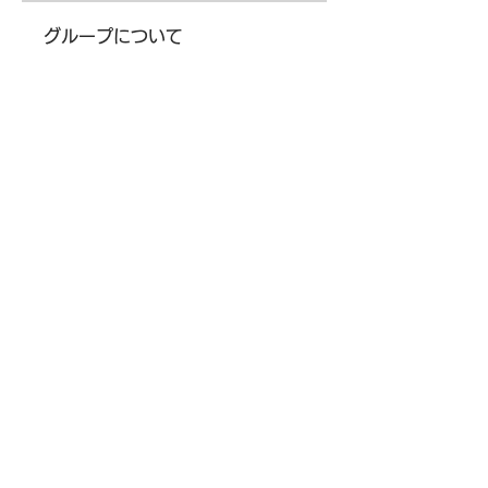
グループについて
グループへようこそ！他のメンバ
ーと交流したり、最新情報を入手
したり、動画をシェアすることが
できます。
メンバー
fatima
フォロー
fatima
kadamradhika2024
フォロー
kadamradhika2024
Parker Garcia
フォロー
社会情報研究科 日本大学大学院
フォロー
Oliver Lee
フォロー
すべてのメンバーを表示（15
名）