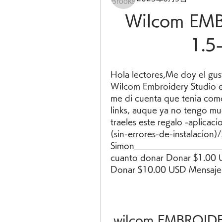
Wilcom EM
1.5
Hola lectores,Me doy el gusto
Wilcom Embroidery Studio e1
me di cuenta que tenia como
links, auque ya no tengo muc
traeles este regalo -aplica
(sin-errores-de-instalacion)/
Simon_______________________
cuanto donar Donar $1.00 
Donar $10.00 USD Mensaje
wilcom EMBROIDE