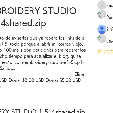
ka
kadamr
BROIDERY STUDIO 
Par
-4shared.zip
 de avisarles que ya repare los links de el 
Oli
.5, todo porque al abrir mi correo viejo, 
 100 mails con peticiones para reparar los 
すべての
ho tiempo para actualizar el blog, quise 
ciones/wilcom-embroidery-studio-e1-5-sp1-
Saludos, 
____________________________________Elige 
USD Donar $3.00 USD Donar $5.00 USD 
:
RY STUDIO 1.5-4shared.zip