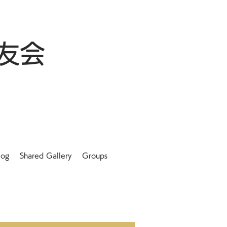
友会
log
Shared Gallery
Groups