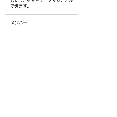
したり、動画をシェアすることが
できます。
メンバー
fatima
フォロー
fatima
kadamradhika2024
フォロー
kadamradhika2024
Parker Garcia
フォロー
社会情報研究科 日本大学大学院
フォロー
Oliver Lee
フォロー
すべてのメンバーを表示（15
名）