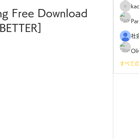
ka
kadamr
ng Free Download 
Par
[BETTER]
Oli
すべての