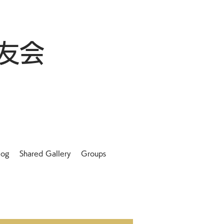
友会
log
Shared Gallery
Groups