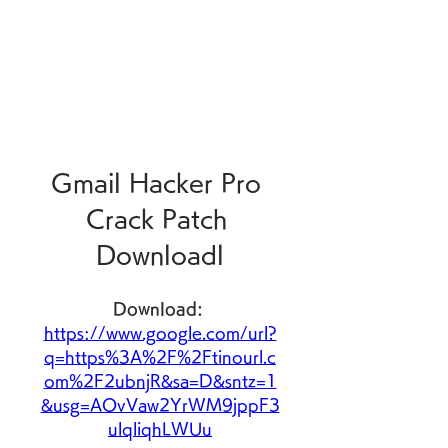
Gmail Hacker Pro 
Crack Patch 
Downloadl
Download: 
https://www.google.com/url?
q=https%3A%2F%2Ftinourl.c
om%2F2ubnjR&sa=D&sntz=1
&usg=AOvVaw2YrWM9jppF3
ulqliqhLWUu